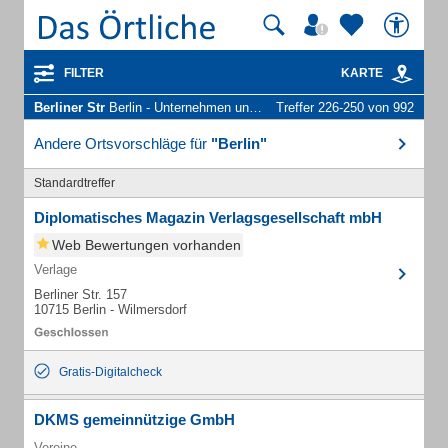
FILTER
KARTE
Berliner Str
Berlin - Unternehmen und Personen
Treffer 226-250 von 992
Andere Ortsvorschläge für
"Berlin"
Standardtreffer
Diplomatisches Magazin Verlagsgesellschaft mbH
Web Bewertungen vorhanden
Verlage
Berliner Str. 157
10715 Berlin - Wilmersdorf
Gratis-Digitalcheck
DKMS gemeinnützige GmbH
Vereine