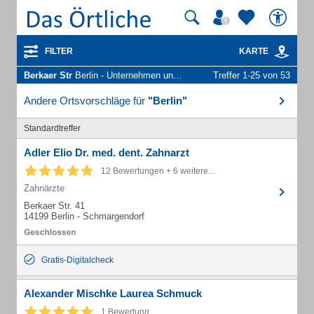
FILTER
KARTE
Berkaer Str
Berlin - Unternehmen und Personen
Treffer 1-25 von 53
Andere Ortsvorschläge für
"Berlin"
Standardtreffer
Adler Elio Dr. med. dent. Zahnarzt
12 Bewertungen + 6 weitere...
Zahnärzte
Berkaer Str. 41
14199 Berlin - Schmargendorf
Gratis-Digitalcheck
Alexander Mischke Laurea Schmuck
1 Bewertung