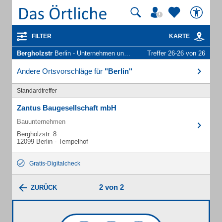
FILTER
KARTE
Bergholzstr
Berlin - Unternehmen und Personen
Treffer 26-26 von 26
Andere Ortsvorschläge für
"Berlin"
Standardtreffer
Zantus Baugesellschaft mbH
Bauunternehmen
Bergholzstr. 8
12099 Berlin - Tempelhof
Gratis-Digitalcheck
2 von 2
ZURÜCK