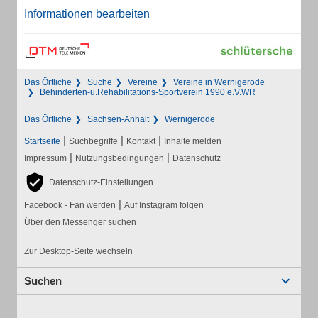
Informationen bearbeiten
Das Örtliche
Suche
Vereine
Vereine in Wernigerode
Behinderten-u.Rehabilitations-Sportverein 1990 e.V.WR
Das Örtliche
Sachsen-Anhalt
Wernigerode
|
|
|
Startseite
Suchbegriffe
Kontakt
Inhalte melden
|
|
Impressum
Nutzungsbedingungen
Datenschutz
Datenschutz-Einstellungen
|
Facebook - Fan werden
Auf Instagram folgen
Über den Messenger suchen
Zur Desktop-Seite wechseln
Suchen