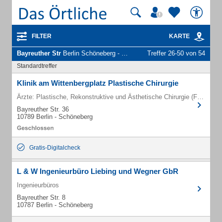
FILTER
KARTE
Bayreuther Str
Berlin Schöneberg - Unternehmen und Personen
Treffer 26-50 von 54
Standardtreffer
Klinik am Wittenbergplatz Plastische Chirurgie
Ärzte: Plastische, Rekonstruktive und Ästhetische Chirurgie (Fachärzte)
Bayreuther Str. 36
10789 Berlin - Schöneberg
Gratis-Digitalcheck
L & W Ingenieurbüro Liebing und Wegner GbR
Ingenieurbüros
Bayreuther Str. 8
10787 Berlin - Schöneberg