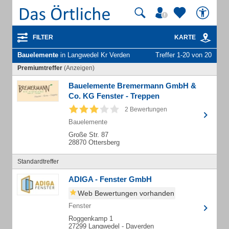
FILTER
KARTE
Bauelemente
in Langwedel Kr Verden
Treffer 1-20 von 20
Premiumtreffer
(Anzeigen)
Bauelemente Bremermann GmbH &
Co. KG Fenster - Treppen
2 Bewertungen
Bauelemente
Große Str. 87
28870 Ottersberg
Standardtreffer
ADIGA - Fenster GmbH
Web Bewertungen vorhanden
Fenster
Roggenkamp 1
27299 Langwedel - Daverden