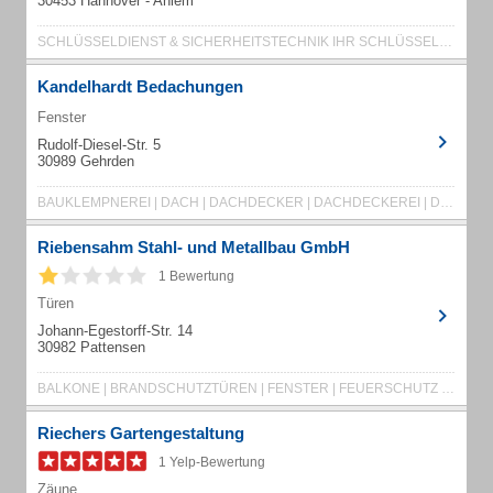
30453 Hannover - Ahlem
SCHLÜSSELDIENST & SICHERHEITSTECHNIK IHR SCHLÜSSEL-BUND EHEMALS GEYER SEIT ...
Kandelhardt Bedachungen
Fenster
Rudolf-Diesel-Str. 5
30989 Gehrden
BAUKLEMPNEREI | DACH | DACHDECKER | DACHDECKEREI | DACHFENSTER | DACHFLÄCHENFENSTER
Riebensahm Stahl- und Metallbau GmbH
1 Bewertung
Türen
Johann-Egestorff-Str. 14
30982 Pattensen
BALKONE | BRANDSCHUTZTÜREN | FENSTER | FEUERSCHUTZ | HAUSTÜREN | METALLBAU | REPARATUREN
Riechers Gartengestaltung
1 Yelp-Bewertung
Zäune