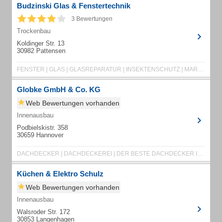
Budzinski Glas & Fenstertechnik
3 Bewertungen
Trockenbau
Koldinger Str. 13
30982 Pattensen
FENSTER | GLAS | GLASREPARATUR | INSEKTENSCHUTZ | MARKISEN | ROLLLÄDEN | SPIEGEL | TROCKENBAU
Globke GmbH & Co. KG
Web Bewertungen vorhanden
Innenausbau
Podbielskistr. 358
30659 Hannover
DACHDECKER | DACHDECKEREI | DER BESTE DACHDECKER IN HANNOVER UND UMGEBUNG
Küchen & Elektro Schulz
Web Bewertungen vorhanden
Innenausbau
Walsroder Str. 172
30853 Langenhagen