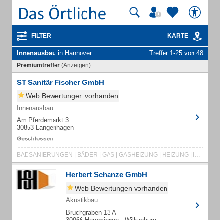
FILTER
KARTE
Innenausbau
in Hannover
Treffer 1-25 von 48
Premiumtreffer
(Anzeigen)
ST-Sanitär Fischer GmbH
Web Bewertungen vorhanden
Innenausbau
Am Pferdemarkt 3
30853 Langenhagen
BADSANIERUNGEN | BÄDER | GAS | GASHEIZUNG | HEIZUNG | INNENAUSBAU | INNENBAUSANIERUNG | KLIMA
Herbert Schanze GmbH
Web Bewertungen vorhanden
Akustikbau
Bruchgraben 13 A
30966 Hemmingen - Wilkenburg