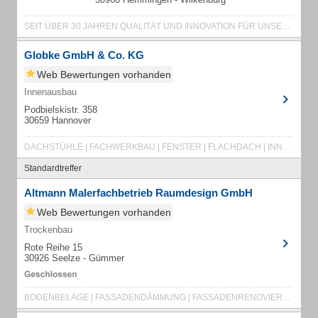
SEIT ÜBER 30 JAHREN QUALITÄT UND INNOVATION FÜR UNSERE KUNDEN
Globke GmbH & Co. KG
Web Bewertungen vorhanden
Innenausbau
Podbielskistr. 358
30659 Hannover
DACHSTÜHLE | FACHWERKBAU | FENSTER | FLACHDACH | INNENAUSBAU | PHOTOVOLTAIK | REPARATUR
Standardtreffer
Altmann Malerfachbetrieb Raumdesign GmbH
Web Bewertungen vorhanden
Trockenbau
Rote Reihe 15
30926 Seelze - Gümmer
BODENBELÄGE | FASSADENDÄMMUNG | FASSADENRENOVIERUNG | FUSSBÖDEN | MALER | MALERMEISTER