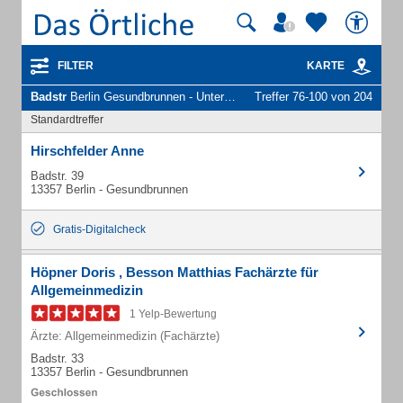
FILTER
KARTE
Badstr
Berlin Gesundbrunnen - Unternehmen und Personen
Treffer 76-100 von 204
Standardtreffer
Hirschfelder Anne
Badstr. 39
13357 Berlin - Gesundbrunnen
Gratis-Digitalcheck
Höpner Doris , Besson Matthias Fachärzte für
Allgemeinmedizin
1 Yelp-Bewertung
Ärzte: Allgemeinmedizin (Fachärzte)
Badstr. 33
13357 Berlin - Gesundbrunnen