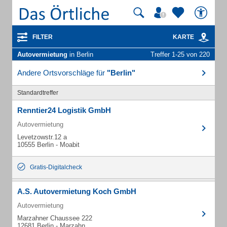
FILTER
KARTE
Autovermietung
in Berlin
Treffer 1-25 von 220
Andere Ortsvorschläge für
"Berlin"
Standardtreffer
Renntier24 Logistik GmbH
Autovermietung
Levetzowstr.12 a
10555 Berlin - Moabit
Gratis-Digitalcheck
A.S. Autovermietung Koch GmbH
Autovermietung
Marzahner Chaussee 222
12681 Berlin - Marzahn