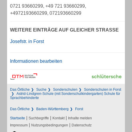
0721 93660299, +49 721 93660299,
+4972193660299, 072193660299
WEITERE EINTRÄGE AUF GLEICHER STRASSE
Josefstr. in Forst
Informationen bearbeiten
Das Örtliche
Suche
Sonderschulen
Sonderschulen in Forst
Astrid-Lindgren-Schule (mit Sonderschulkindergarten) Schule für
Sprachbehinderte
Das Örtliche
Baden-Württemberg
Forst
|
|
|
Startseite
Suchbegriffe
Kontakt
Inhalte melden
|
|
Impressum
Nutzungsbedingungen
Datenschutz