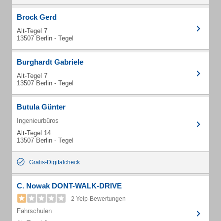
Brock Gerd
Alt-Tegel 7
13507 Berlin - Tegel
Burghardt Gabriele
Alt-Tegel 7
13507 Berlin - Tegel
Butula Günter
Ingenieurbüros
Alt-Tegel 14
13507 Berlin - Tegel
Gratis-Digitalcheck
C. Nowak DONT-WALK-DRIVE
2 Yelp-Bewertungen
Fahrschulen