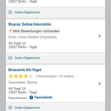
13507 Berlin - Tegel
Gratis-Digitalcheck
Boyraz Selma Internistin
Web Bewertungen vorhanden
Ärzte: Innere Medizin (Fachärzte)
Alt-Tegel 13
13507 Berlin - Tegel
Gratis-Digitalcheck
Brasserie Alt-Tegel
2 Bewertungen + 10 weitere...
Gaststätten: Bistros
Alt-Tegel 14
13507 Berlin - Tegel
Speisekarte
Gratis-Digitalcheck