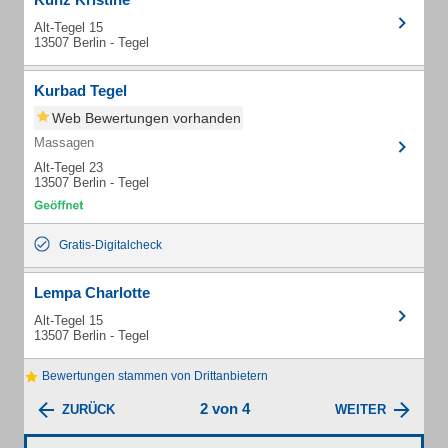
Alt-Tegel 15
13507 Berlin - Tegel
Kurbad Tegel
Web Bewertungen vorhanden
Massagen
Alt-Tegel 23
13507 Berlin - Tegel
Gratis-Digitalcheck
Lempa Charlotte
Alt-Tegel 15
13507 Berlin - Tegel
Bewertungen stammen von Drittanbietern
2 von 4
ZURÜCK
WEITER