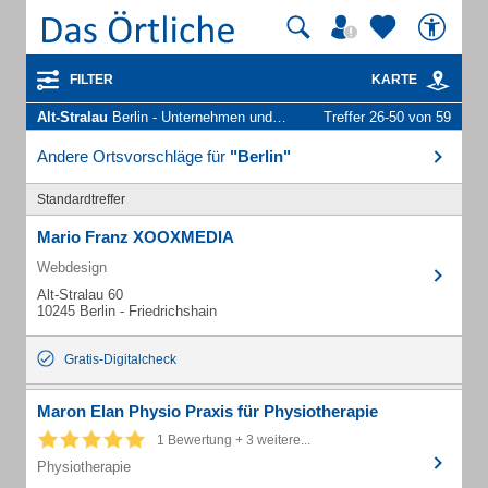
FILTER
KARTE
Alt-Stralau
Berlin - Unternehmen und Personen
Treffer 26-50 von 59
Andere Ortsvorschläge für
"Berlin"
Standardtreffer
Mario Franz XOOXMEDIA
Webdesign
Alt-Stralau 60
10245 Berlin - Friedrichshain
Gratis-Digitalcheck
Maron Elan Physio Praxis für Physiotherapie
1 Bewertung + 3 weitere...
Physiotherapie