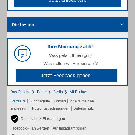
Die besten
Ihre Meinung zählt!
Was gefällt Ihnen gut?
Was sollen wir verbessern?
Jetzt Feedback geben!
Das Örtliche
Berlin
Berlin
Alt-Rudow
|
|
|
Startseite
Suchbegriffe
Kontakt
Inhalte melden
|
|
Impressum
Nutzungsbedingungen
Datenschutz
Datenschutz-Einstellungen
|
Facebook - Fan werden
Auf Instagram folgen