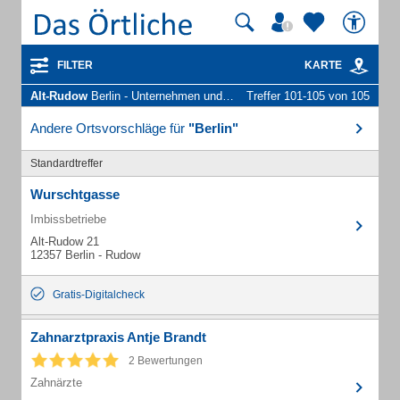
FILTER
KARTE
Alt-Rudow
Berlin - Unternehmen und Personen
Treffer 101-105 von 105
Andere Ortsvorschläge für
"Berlin"
Standardtreffer
Wurschtgasse
Imbissbetriebe
Alt-Rudow 21
12357 Berlin - Rudow
Gratis-Digitalcheck
Zahnarztpraxis Antje Brandt
2 Bewertungen
Zahnärzte