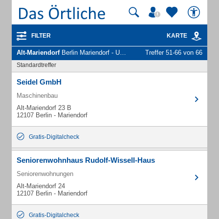
FILTER
KARTE
Alt-Mariendorf
Berlin Mariendorf - Unternehmen und Personen
Treffer 51-66 von 66
Standardtreffer
Seidel GmbH
Maschinenbau
Alt-Mariendorf 23 B
12107 Berlin - Mariendorf
Gratis-Digitalcheck
Seniorenwohnhaus Rudolf-Wissell-Haus
Seniorenwohnungen
Alt-Mariendorf 24
12107 Berlin - Mariendorf
Gratis-Digitalcheck