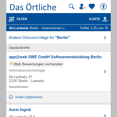
FILTER
KARTE
Alt-Lankwitz
Berlin - Unternehmen und Personen
Treffer 1-25 von 76
Andere Ortsvorschläge für
"Berlin"
Standardtreffer
app@web SWE GmbH Softwareentwicklung Berlin
Web Bewertungen vorhanden
Informationstechnologie
Alt-Lankwitz 47
12247 Berlin - Lankwitz
Gratis-Digitalcheck
Aurin Ingrid
Alt-Lankwitz 33 A