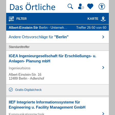
FILTER
KARTE
Albert-Einstein-Str
Berlin - Unternehmen und Personen
Treffer 26-50 von 60
Andere Ortsvorschläge für
"Berlin"
Standardtreffer
IGEA Ingenieurgesellschaft für Erschließungs- u.
Anlagen- Planung mbH
Ingenieurbüros
Albert-Einstein-Str. 16
12489 Berlin - Adlershof
Gratis-Digitalcheck
IIEF Integrierte Informationssysteme für
Engineering u. Facility Management GmbH
Kommunikationstechnik