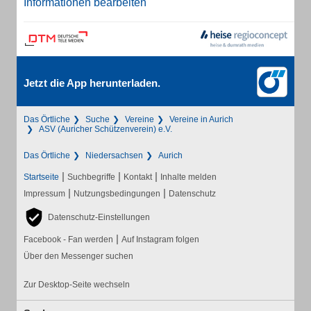
Informationen bearbeiten
Jetzt die App herunterladen.
Das Örtliche
Suche
Vereine
Vereine in Aurich
ASV (Auricher Schützenverein) e.V.
Das Örtliche
Niedersachsen
Aurich
|
|
|
Startseite
Suchbegriffe
Kontakt
Inhalte melden
|
|
Impressum
Nutzungsbedingungen
Datenschutz
Datenschutz-Einstellungen
|
Facebook - Fan werden
Auf Instagram folgen
Über den Messenger suchen
Zur Desktop-Seite wechseln