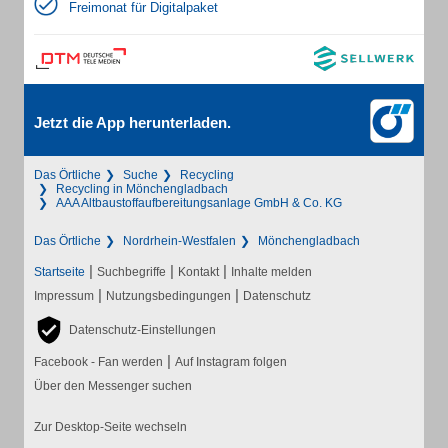
Freimonat für Digitalpaket
Jetzt die App herunterladen.
Das Örtliche
Suche
Recycling
Recycling in Mönchengladbach
AAA Altbaustoffaufbereitungsanlage GmbH & Co. KG
Das Örtliche
Nordrhein-Westfalen
Mönchengladbach
|
|
|
Startseite
Suchbegriffe
Kontakt
Inhalte melden
|
|
Impressum
Nutzungsbedingungen
Datenschutz
Datenschutz-Einstellungen
|
Facebook - Fan werden
Auf Instagram folgen
Über den Messenger suchen
Zur Desktop-Seite wechseln