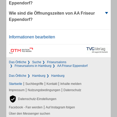
Eppendorf?
Wie sind die Öffnungszeiten von AA Friseur
Eppendorf?
Informationen bearbeiten
Das Örtliche
Suche
Friseursalons
Friseursalons in Hamburg
AA Friseur Eppendorf
Das Örtliche
Hamburg
Hamburg
|
|
|
Startseite
Suchbegriffe
Kontakt
Inhalte melden
|
|
Impressum
Nutzungsbedingungen
Datenschutz
Datenschutz-Einstellungen
|
Facebook - Fan werden
Auf Instagram folgen
Über den Messenger suchen