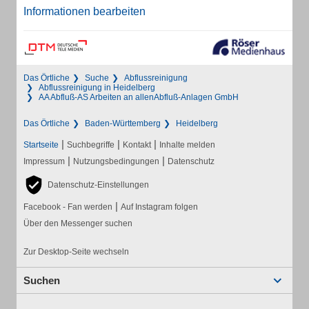
Informationen bearbeiten
Das Örtliche
Suche
Abflussreinigung
Abflussreinigung in Heidelberg
AA Abfluß-AS Arbeiten an allenAbfluß-Anlagen GmbH
Das Örtliche
Baden-Württemberg
Heidelberg
|
|
|
Startseite
Suchbegriffe
Kontakt
Inhalte melden
|
|
Impressum
Nutzungsbedingungen
Datenschutz
Datenschutz-Einstellungen
|
Facebook - Fan werden
Auf Instagram folgen
Über den Messenger suchen
Zur Desktop-Seite wechseln
Suchen