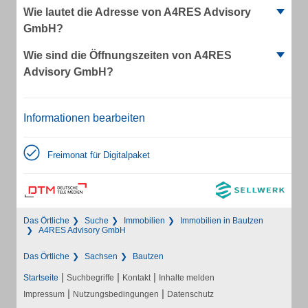
Wie lautet die Adresse von A4RES Advisory
GmbH?
Wie sind die Öffnungszeiten von A4RES
Advisory GmbH?
Informationen bearbeiten
Freimonat für Digitalpaket
Das Örtliche
Suche
Immobilien
Immobilien in Bautzen
A4RES Advisory GmbH
Das Örtliche
Sachsen
Bautzen
|
|
|
Startseite
Suchbegriffe
Kontakt
Inhalte melden
|
|
Impressum
Nutzungsbedingungen
Datenschutz