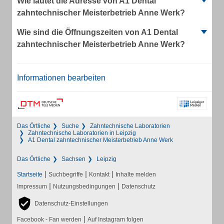
Wie lautet die Adresse von A1 Dental
zahntechnischer Meisterbetrieb Anne Werk?
Wie sind die Öffnungszeiten von A1 Dental
zahntechnischer Meisterbetrieb Anne Werk?
Informationen bearbeiten
Das Örtliche
Suche
Zahntechnische Laboratorien
Zahntechnische Laboratorien in Leipzig
A1 Dental zahntechnischer Meisterbetrieb Anne Werk
Das Örtliche
Sachsen
Leipzig
|
|
|
Startseite
Suchbegriffe
Kontakt
Inhalte melden
|
|
Impressum
Nutzungsbedingungen
Datenschutz
Datenschutz-Einstellungen
|
Facebook - Fan werden
Auf Instagram folgen