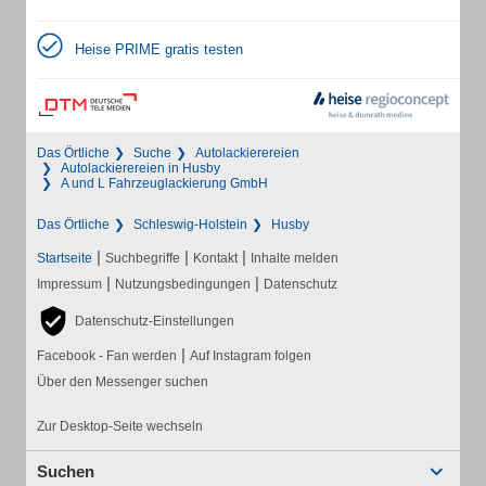
Heise PRIME gratis testen
Das Örtliche
Suche
Autolackierereien
Autolackierereien in Husby
A und L Fahrzeuglackierung GmbH
Das Örtliche
Schleswig-Holstein
Husby
|
|
|
Startseite
Suchbegriffe
Kontakt
Inhalte melden
|
|
Impressum
Nutzungsbedingungen
Datenschutz
Datenschutz-Einstellungen
|
Facebook - Fan werden
Auf Instagram folgen
Über den Messenger suchen
Zur Desktop-Seite wechseln
Suchen