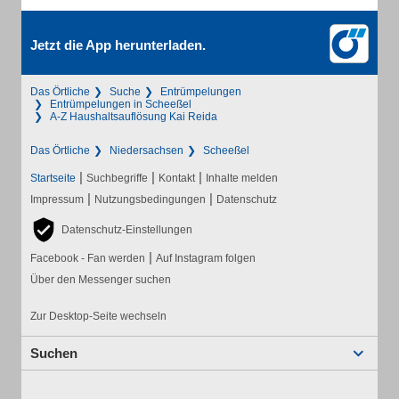
Jetzt die App herunterladen.
Das Örtliche
Suche
Entrümpelungen
Entrümpelungen in Scheeßel
A-Z Haushaltsauflösung Kai Reida
Das Örtliche
Niedersachsen
Scheeßel
|
|
|
Startseite
Suchbegriffe
Kontakt
Inhalte melden
|
|
Impressum
Nutzungsbedingungen
Datenschutz
Datenschutz-Einstellungen
|
Facebook - Fan werden
Auf Instagram folgen
Über den Messenger suchen
Zur Desktop-Seite wechseln
Suchen