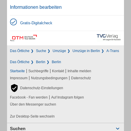
Informationen bearbeiten
Gratis-Digitalcheck
Das Örtliche
Suche
Umzüge
Umzüge in Berlin
A-Trans
Das Örtliche
Berlin
Berlin
|
|
|
Startseite
Suchbegriffe
Kontakt
Inhalte melden
|
|
Impressum
Nutzungsbedingungen
Datenschutz
Datenschutz-Einstellungen
|
Facebook - Fan werden
Auf Instagram folgen
Über den Messenger suchen
Zur Desktop-Seite wechseln
Suchen