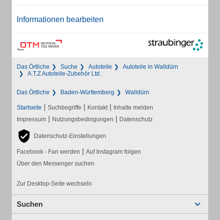
Informationen bearbeiten
Das Örtliche
Suche
Autoteile
Autoteile in Walldürn
A.T.Z Autoteile-Zubehör Ltd.
Das Örtliche
Baden-Württemberg
Walldürn
|
|
|
Startseite
Suchbegriffe
Kontakt
Inhalte melden
|
|
Impressum
Nutzungsbedingungen
Datenschutz
Datenschutz-Einstellungen
|
Facebook - Fan werden
Auf Instagram folgen
Über den Messenger suchen
Zur Desktop-Seite wechseln
Suchen