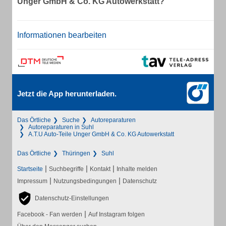
Unger GmbH & Co. KG Autowerkstatt?
Informationen bearbeiten
Jetzt die App herunterladen.
Das Örtliche
Suche
Autoreparaturen
Autoreparaturen in Suhl
A.T.U Auto-Teile Unger GmbH & Co. KG Autowerkstatt
Das Örtliche
Thüringen
Suhl
|
|
|
Startseite
Suchbegriffe
Kontakt
Inhalte melden
|
|
Impressum
Nutzungsbedingungen
Datenschutz
Datenschutz-Einstellungen
|
Facebook - Fan werden
Auf Instagram folgen