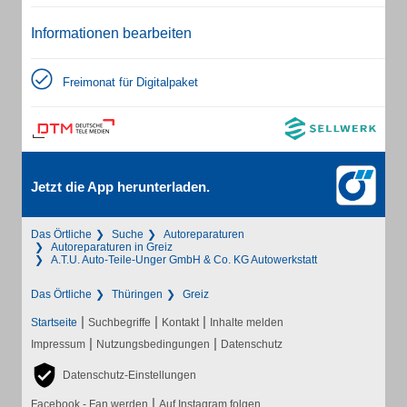
Informationen bearbeiten
Freimonat für Digitalpaket
Jetzt die App herunterladen.
Das Örtliche
Suche
Autoreparaturen
Autoreparaturen in Greiz
A.T.U. Auto-Teile-Unger GmbH & Co. KG Autowerkstatt
Das Örtliche
Thüringen
Greiz
|
|
|
Startseite
Suchbegriffe
Kontakt
Inhalte melden
|
|
Impressum
Nutzungsbedingungen
Datenschutz
Datenschutz-Einstellungen
|
Facebook - Fan werden
Auf Instagram folgen