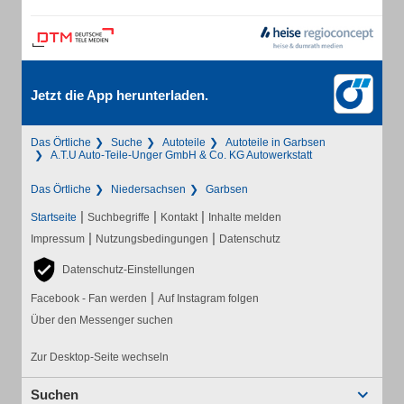
Jetzt die App herunterladen.
Das Örtliche
Suche
Autoteile
Autoteile in Garbsen
A.T.U Auto-Teile-Unger GmbH & Co. KG Autowerkstatt
Das Örtliche
Niedersachsen
Garbsen
|
|
|
Startseite
Suchbegriffe
Kontakt
Inhalte melden
|
|
Impressum
Nutzungsbedingungen
Datenschutz
Datenschutz-Einstellungen
|
Facebook - Fan werden
Auf Instagram folgen
Über den Messenger suchen
Zur Desktop-Seite wechseln
Suchen