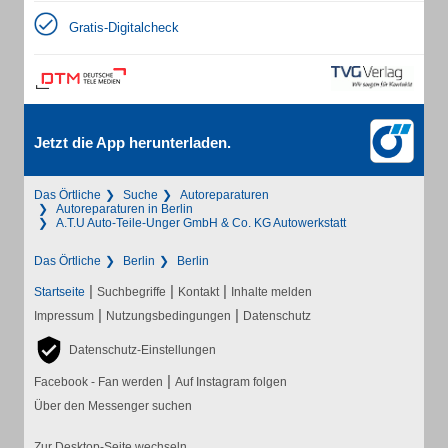
Gratis-Digitalcheck
Jetzt die App herunterladen.
Das Örtliche
Suche
Autoreparaturen
Autoreparaturen in Berlin
A.T.U Auto-Teile-Unger GmbH & Co. KG Autowerkstatt
Das Örtliche
Berlin
Berlin
|
|
|
Startseite
Suchbegriffe
Kontakt
Inhalte melden
|
|
Impressum
Nutzungsbedingungen
Datenschutz
Datenschutz-Einstellungen
|
Facebook - Fan werden
Auf Instagram folgen
Über den Messenger suchen
Zur Desktop-Seite wechseln