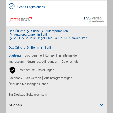
Gratis-Digitalcheck
Das Örtliche
Suche
Autoreparaturen
Autoreparaturen in Berlin
A.T.U Auto-Teile Unger GmbH & Co. KG Autowerkstatt
Das Örtliche
Berlin
Berlin
|
|
|
Startseite
Suchbegriffe
Kontakt
Inhalte melden
|
|
Impressum
Nutzungsbedingungen
Datenschutz
Datenschutz-Einstellungen
|
Facebook - Fan werden
Auf Instagram folgen
Über den Messenger suchen
Zur Desktop-Seite wechseln
Suchen