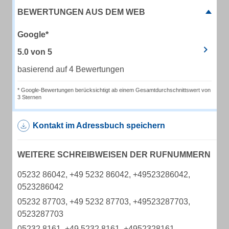
BEWERTUNGEN AUS DEM WEB
Google*
5.0
von
5
basierend auf 4 Bewertungen
* Google-Bewertungen berücksichtigt ab einem Gesamtdurchschnittswert von
3 Sternen
Kontakt im Adressbuch speichern
WEITERE SCHREIBWEISEN DER RUFNUMMERN
05232 86042, +49 5232 86042, +49523286042,
0523286042
05232 87703, +49 5232 87703, +49523287703,
0523287703
05232 8161, +49 5232 8161, +4952328161,