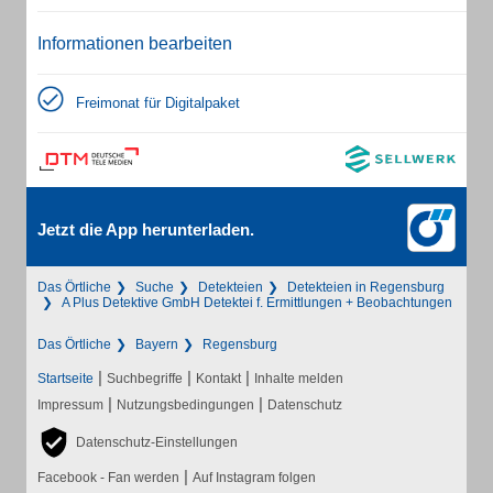
Informationen bearbeiten
Freimonat für Digitalpaket
Jetzt die App herunterladen.
Das Örtliche
Suche
Detekteien
Detekteien in Regensburg
A Plus Detektive GmbH Detektei f. Ermittlungen + Beobachtungen
Das Örtliche
Bayern
Regensburg
|
|
|
Startseite
Suchbegriffe
Kontakt
Inhalte melden
|
|
Impressum
Nutzungsbedingungen
Datenschutz
Datenschutz-Einstellungen
|
Facebook - Fan werden
Auf Instagram folgen