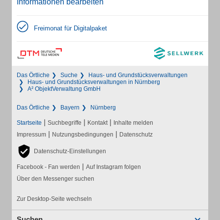
Informationen bearbeiten
Freimonat für Digitalpaket
Das Örtliche
Suche
Haus- und Grundstücksverwaltungen
Haus- und Grundstücksverwaltungen in Nürnberg
A² ObjektVerwaltung GmbH
Das Örtliche
Bayern
Nürnberg
|
|
|
Startseite
Suchbegriffe
Kontakt
Inhalte melden
|
|
Impressum
Nutzungsbedingungen
Datenschutz
Datenschutz-Einstellungen
|
Facebook - Fan werden
Auf Instagram folgen
Über den Messenger suchen
Zur Desktop-Seite wechseln
Suchen