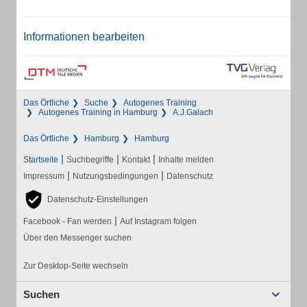
Informationen bearbeiten
Das Örtliche
Suche
Autogenes Training
Autogenes Training in Hamburg
A.J.Galach
Das Örtliche
Hamburg
Hamburg
|
|
|
Startseite
Suchbegriffe
Kontakt
Inhalte melden
|
|
Impressum
Nutzungsbedingungen
Datenschutz
Datenschutz-Einstellungen
|
Facebook - Fan werden
Auf Instagram folgen
Über den Messenger suchen
Zur Desktop-Seite wechseln
Suchen