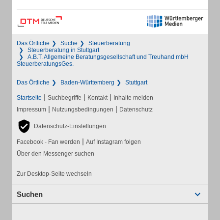
Das Örtliche
Suche
Steuerberatung
Steuerberatung in Stuttgart
A.B.T. Allgemeine Beratungsgesellschaft und Treuhand mbH
SteuerberatungsGes.
Das Örtliche
Baden-Württemberg
Stuttgart
|
|
|
Startseite
Suchbegriffe
Kontakt
Inhalte melden
|
|
Impressum
Nutzungsbedingungen
Datenschutz
Datenschutz-Einstellungen
|
Facebook - Fan werden
Auf Instagram folgen
Über den Messenger suchen
Zur Desktop-Seite wechseln
Suchen