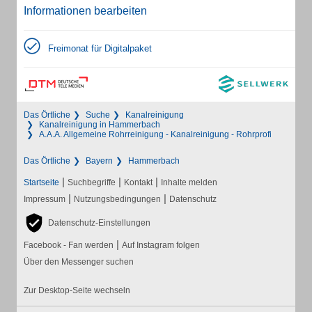
Informationen bearbeiten
Freimonat für Digitalpaket
Das Örtliche
Suche
Kanalreinigung
Kanalreinigung in Hammerbach
A.A.A. Allgemeine Rohrreinigung - Kanalreinigung - Rohrprofi
Das Örtliche
Bayern
Hammerbach
|
|
|
Startseite
Suchbegriffe
Kontakt
Inhalte melden
|
|
Impressum
Nutzungsbedingungen
Datenschutz
Datenschutz-Einstellungen
|
Facebook - Fan werden
Auf Instagram folgen
Über den Messenger suchen
Zur Desktop-Seite wechseln