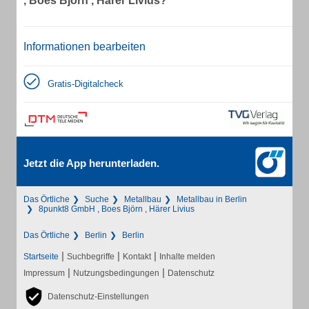
, Boes Björn , Härer Livius?
Informationen bearbeiten
Gratis-Digitalcheck
Jetzt die App herunterladen.
Das Örtliche
Suche
Metallbau
Metallbau in Berlin
8punkt8 GmbH , Boes Björn , Härer Livius
Das Örtliche
Berlin
Berlin
|
|
|
Startseite
Suchbegriffe
Kontakt
Inhalte melden
|
|
Impressum
Nutzungsbedingungen
Datenschutz
Datenschutz-Einstellungen