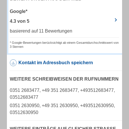
Google*
4.3
von
5
basierend auf 11 Bewertungen
* Google-Bewertungen berücksichtigt ab einem Gesamtdurchschnittswert von
3 Sternen
Kontakt im Adressbuch speichern
WEITERE SCHREIBWEISEN DER RUFNUMMERN
0351 2683477, +49 351 2683477, +493512683477,
03512683477
0351 2630950, +49 351 2630950, +493512630950,
03512630950
WEITERE EINTRÄGE AUF GLEICHER STRASSE