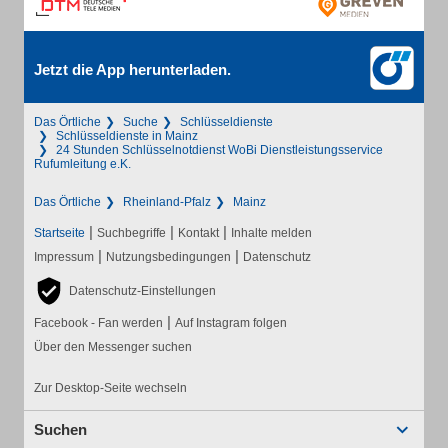
Jetzt die App herunterladen.
Das Örtliche
Suche
Schlüsseldienste
Schlüsseldienste in Mainz
24 Stunden Schlüsselnotdienst WoBi Dienstleistungsservice
Rufumleitung e.K.
Das Örtliche
Rheinland-Pfalz
Mainz
|
|
|
Startseite
Suchbegriffe
Kontakt
Inhalte melden
|
|
Impressum
Nutzungsbedingungen
Datenschutz
Datenschutz-Einstellungen
|
Facebook - Fan werden
Auf Instagram folgen
Über den Messenger suchen
Zur Desktop-Seite wechseln
Suchen