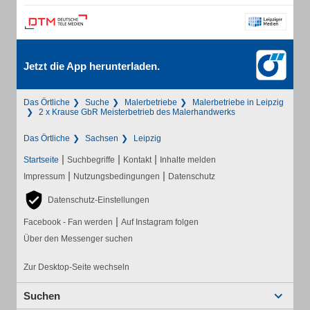
Jetzt die App herunterladen.
Das Örtliche
Suche
Malerbetriebe
Malerbetriebe in Leipzig
2 x Krause GbR Meisterbetrieb des Malerhandwerks
Das Örtliche
Sachsen
Leipzig
|
|
|
Startseite
Suchbegriffe
Kontakt
Inhalte melden
|
|
Impressum
Nutzungsbedingungen
Datenschutz
Datenschutz-Einstellungen
|
Facebook - Fan werden
Auf Instagram folgen
Über den Messenger suchen
Zur Desktop-Seite wechseln
Suchen