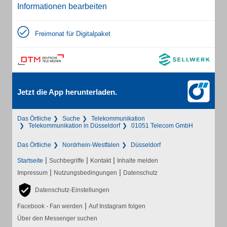
Informationen bearbeiten
Freimonat für Digitalpaket
Jetzt die App herunterladen.
Das Örtliche
Suche
Telekommunikation
Telekommunikation in Düsseldorf
01051 Telecom GmbH
Das Örtliche
Nordrhein-Westfalen
Düsseldorf
|
|
|
Startseite
Suchbegriffe
Kontakt
Inhalte melden
|
|
Impressum
Nutzungsbedingungen
Datenschutz
Datenschutz-Einstellungen
|
Facebook - Fan werden
Auf Instagram folgen
Über den Messenger suchen