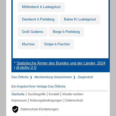
Möllenbeck b Ludwigslust
Dambeck b Perleberg
Balow Kr Ludwigslust
Groß Godems
Berge b Perleberg
Muchow
Stolpe b Parchim
*
Statistische Ämter des Bundes und der Länder, 2024
|
dl-de/by-2-0
Das Örtliche
Mecklenburg-Vorpommern
Ziegendorf
Ein Angebot Ihrer Verlage Das Örtliche.
|
|
|
Startseite
Suchbegriffe
Kontakt
Inhalte melden
|
|
Impressum
Nutzungsbedingungen
Datenschutz
Datenschutz-Einstellungen