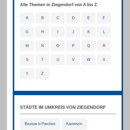
Alle Themen in Ziegendorf von A bis Z
A
B
C
D
E
F
G
H
I
J
K
L
M
N
O
P
Q
R
S
T
U
V
W
X
Y
Z
STÄDTE IM UMKREIS VON ZIEGENDORF
Brunow b Parchim
Karrenzin