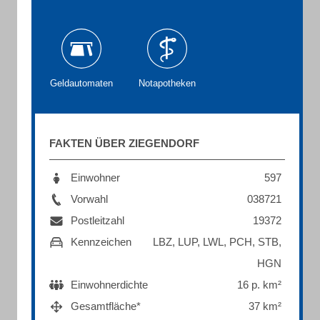
Geldautomaten
Notapotheken
FAKTEN ÜBER ZIEGENDORF
Einwohner
597
Vorwahl
038721
Postleitzahl
19372
Kennzeichen
LBZ, LUP, LWL, PCH, STB,
HGN
Einwohnerdichte
16 p. km²
Gesamtfläche*
37 km²