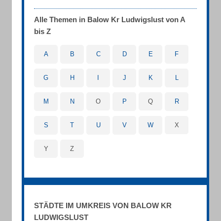
Alle Themen in Balow Kr Ludwigslust von A
bis Z
A
B
C
D
E
F
G
H
I
J
K
L
M
N
O
P
Q
R
S
T
U
V
W
X
Y
Z
STÄDTE IM UMKREIS VON BALOW KR
LUDWIGSLUST