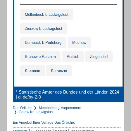
Möllenbeck b Ludwigslust
Zierzow b Ludwigslust
Dambeck b Perleberg
Muchow
Brunow b Parchim
Prislich
Ziegendorf
Kremmin
Karrenzin
*
Statistische Ämter des Bundes und der Länder, 2024
|
dl-de/by-2-0
Das Örtliche
Mecklenburg-Vorpommern
Balow Kr Ludwigslust
Ein Angebot Ihrer Verlage Das Örtliche.
|
|
|