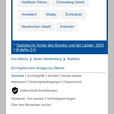
Hardheim Odenw
Schneeberg Unterfr
Amorbach
Mudau
Eichenbühl
Neunkirchen Unterfr
Külsheim
*
Statistische Ämter des Bundes und der Länder, 2024
|
dl-de/by-2-0
Das Örtliche
Baden-Württemberg
Walldürn
Ein Angebot Ihrer Verlage Das Örtliche.
|
|
|
Startseite
Suchbegriffe
Kontakt
Inhalte melden
|
|
Impressum
Nutzungsbedingungen
Datenschutz
Datenschutz-Einstellungen
|
Facebook - Fan werden
Auf Instagram folgen
Über den Messenger suchen