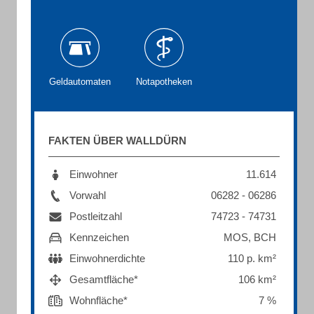
Geldautomaten
Notapotheken
FAKTEN ÜBER WALLDÜRN
Einwohner
11.614
Vorwahl
06282 - 06286
Postleitzahl
74723 - 74731
Kennzeichen
MOS, BCH
Einwohnerdichte
110 p. km²
Gesamtfläche*
106 km²
Wohnfläche*
7 %