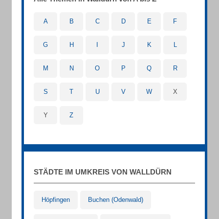
A
B
C
D
E
F
G
H
I
J
K
L
M
N
O
P
Q
R
S
T
U
V
W
X
Y
Z
STÄDTE IM UMKREIS VON WALLDÜRN
Höpfingen
Buchen (Odenwald)