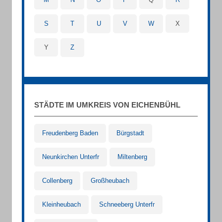
S
T
U
V
W
X
Y
Z
STÄDTE IM UMKREIS VON EICHENBÜHL
Freudenberg Baden
Bürgstadt
Neunkirchen Unterfr
Miltenberg
Collenberg
Großheubach
Kleinheubach
Schneeberg Unterfr