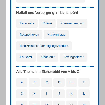
Notfall und Versorgung in Eichenbühl
Feuerwehr
Polizei
Krankentransport
Notapotheken
Krankenhaus
Medizinisches Versorgungszentrum
Hausarzt
Kinderarzt
Rettungsdienst
Alle Themen in Eichenbühl von A bis Z
A
B
C
D
E
F
G
H
I
J
K
L
M
N
O
P
Q
R