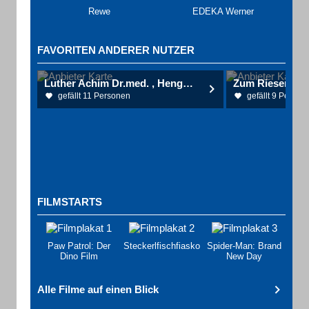
Rewe
EDEKA Werner
FAVORITEN ANDERER NUTZER
Luther Achim Dr.med. , Hengsbach Paul Dr. med. Urologische Gemeinschaftspraxis
Zum Riesen Ga
gefällt 11 Personen
gefällt 9 Person
FILMSTARTS
Paw Patrol: Der
Steckerlfischfiasko
Spider-Man: Brand
Dino Film
New Day
Alle Filme auf einen Blick