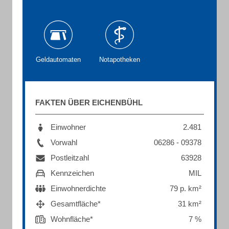
Geldautomaten
Notapotheken
FAKTEN ÜBER EICHENBÜHL
Einwohner
2.481
Vorwahl
06286 - 09378
Postleitzahl
63928
Kennzeichen
MIL
Einwohnerdichte
79 p. km²
Gesamtfläche*
31 km²
Wohnfläche*
7 %