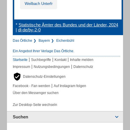
Weilbach Unterfr
*
Statistische Ämter des Bundes und der Länder, 2024
|
dl-de/by-2-0
Das Örtliche
Bayern
Eichenbühl
Ein Angebot Ihrer Verlage Das Örtliche.
|
|
|
Startseite
Suchbegriffe
Kontakt
Inhalte melden
|
|
Impressum
Nutzungsbedingungen
Datenschutz
Datenschutz-Einstellungen
|
Facebook - Fan werden
Auf Instagram folgen
Über den Messenger suchen
Zur Desktop-Seite wechseln
Suchen