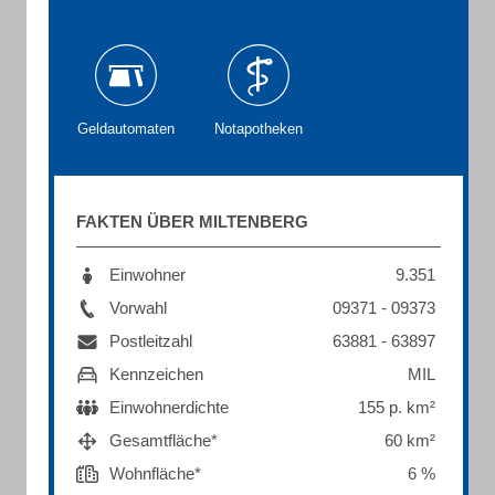
Geldautomaten
Notapotheken
FAKTEN ÜBER MILTENBERG
Einwohner
9.351
Vorwahl
09371 - 09373
Postleitzahl
63881 - 63897
Kennzeichen
MIL
Einwohnerdichte
155 p. km²
Gesamtfläche*
60 km²
Wohnfläche*
6 %