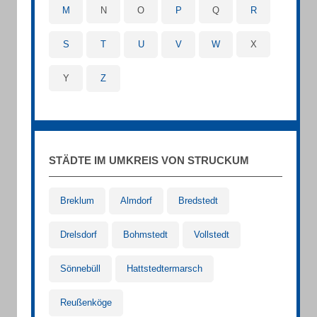
M
N
O
P
Q
R
S
T
U
V
W
X
Y
Z
STÄDTE IM UMKREIS VON STRUCKUM
Breklum
Almdorf
Bredstedt
Drelsdorf
Bohmstedt
Vollstedt
Sönnebüll
Hattstedtermarsch
Reußenköge